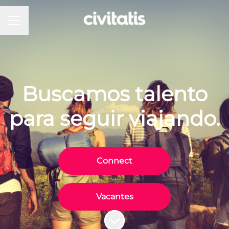
MENÚ DE EMPLEO
Buscamos talento
para seguir viajando.
Connect
Vacantes
Más contenido