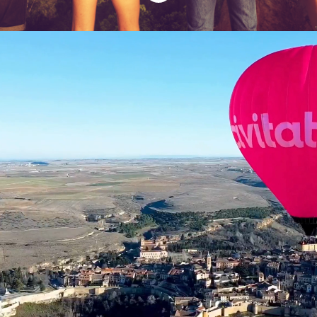
Viajamos con todos
nuestros clientes
alrededor del mundo,
ofreciéndoles las
mejores actividades,
excursiones y visitas
guiadas.
Somos la plataforma online líder en